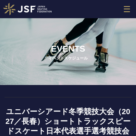
メ
ニ
ュ
ー
を
開
EVENTS
く
イベントスケジュール
ユニバーシアード冬季競技大会（20
27／長春）ショートトラックスピー
ドスケート日本代表選手選考競技会