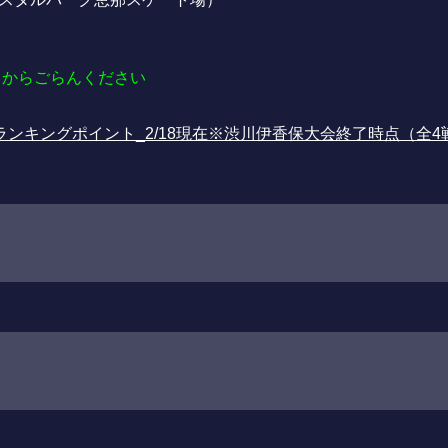
からごらんください
会ランキングポイント_2/18現在※渋川伊香保大会終了時点（全