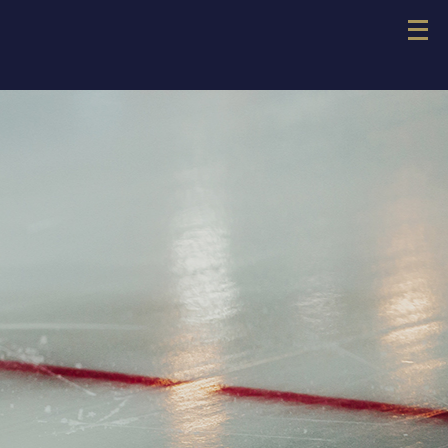
メ
ニ
ュ
ー
を
開
く